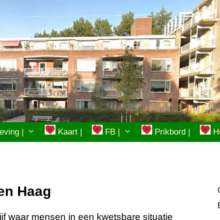
ving |
Kaart |
FB |
Prikbord |
Ho
en Haag
jf waar mensen in een kwetsbare situatie