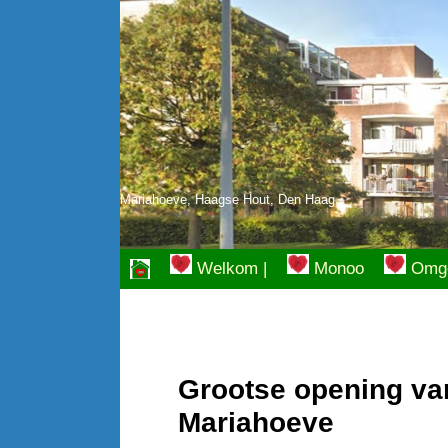
Ga
naar
de
inhoud
Mariahoeve, Haagse Hout, Den Haag
Welkom |
Monoo
Omge
Grootse opening va
Mariahoeve