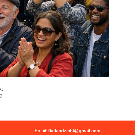
kt
#2
Email:
flatlandzicht@gmail.com