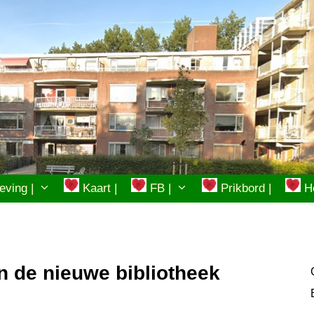
ving |
Kaart |
FB |
Prikbord |
Ho
n de nieuwe bibliotheek